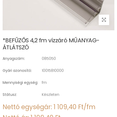
*BEFŰZŐS 4,2 fm vízzáró MŰANYAG-
ÁTLÁTSZÓ
Anyagszám:
085050
Gyári azonosító:
10015810000
Mennyiségi egység:
fm
Státusz:
Készleten
Nettó egységár: 1 109,40 Ft/fm