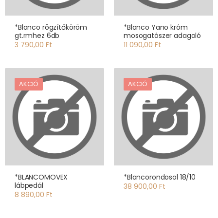
*Blanco rögzítőköröm
*Blanco Yano króm
gt.rmhez 6db
mosogatószer adagoló
3 790,00 Ft
11 090,00 Ft
AKCIÓ
AKCIÓ
*BLANCOMOVEX
*Blancorondosol 18/10
lábpedál
38 900,00 Ft
8 890,00 Ft