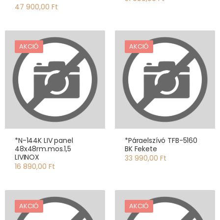
47 900,00 Ft
AKCIÓ
AKCIÓ
*N-144K LIV panel
*Páraelszívó TFB-5160
48x48rm.mos.1,5
BK Fekete
LIVINOX
33 990,00 Ft
16 890,00 Ft
AKCIÓ
AKCIÓ