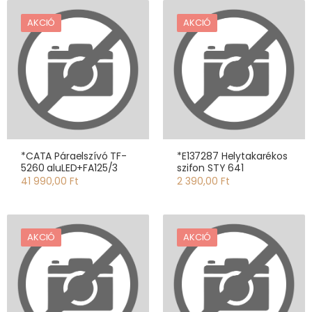
AKCIÓ
AKCIÓ
*CATA Páraelszívó TF-
*E137287 Helytakarékos
5260 aluLED+FA125/3
szifon STY 641
41 990,00 Ft
2 390,00 Ft
AKCIÓ
AKCIÓ