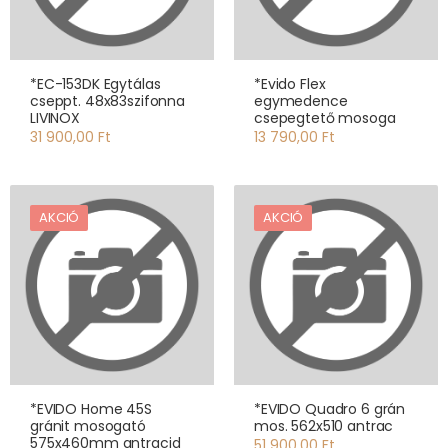
*EC-153DK Egytálas
*Evido Flex
cseppt. 48x83szifonna
egymedence
LIVINOX
csepegtető mosoga
31 900,00 Ft
13 790,00 Ft
AKCIÓ
AKCIÓ
*EVIDO Home 45S
*EVIDO Quadro 6 grán
gránit mosogató
mos. 562x510 antrac
575x460mm antracid
51 900,00 Ft