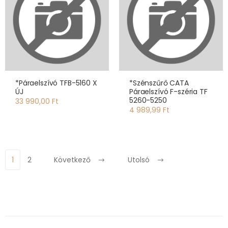
*Páraelszívó TFB-5160 X
*Szénszűrő CATA
ÚJ
Páraelszívó F-széria TF
5260-5250
33 990,00 Ft
4 989,99 Ft
1
2
Következő
Utolsó