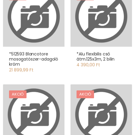
*512593 Blancotore
*Alu flexibilis cső
mosogatószer-adagoló
átm.125x3m, 2 bilin
króm
4 390,00 Ft
21 899,99 Ft
AKCIÓ
AKCIÓ