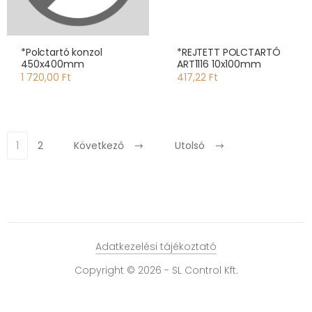
*Polctartó konzol
*REJTETT POLCTARTÓ
450x400mm
ART1116 10x100mm
1 720,00 Ft
417,22 Ft
1
2
Következő
Utolsó
Adatkezelési tájékoztató
Copyright © 2026 - SL Control Kft.