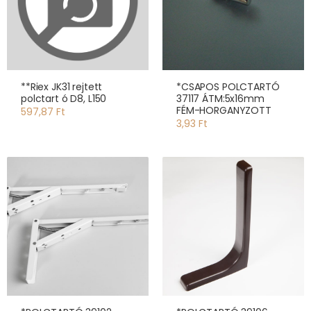
**Riex JK31 rejtett
*CSAPOS POLCTARTÓ
polctart ó D8, L150
37117 ÁTM:5x16mm
FÉM-HORGANYZOTT
597,87 Ft
3,93 Ft