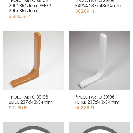
*POLCTARTÓ 39102
*POLCTARTÓ 39106
290*135*21mm FEHÉR
BARNA 237x143x34mm
290x135x21mm
602,89 Ft
3 910,08 Ft
*POLCTARTÓ 39106
*POLCTARTÓ 39106
BEIGE 237x143x34mm
FEHÉR 237x143x34mm
602,89 Ft
602,89 Ft