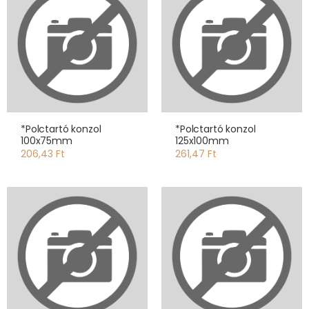
*Polctartó konzol
*Polctartó konzol
100x75mm
125x100mm
206,43 Ft
261,47 Ft