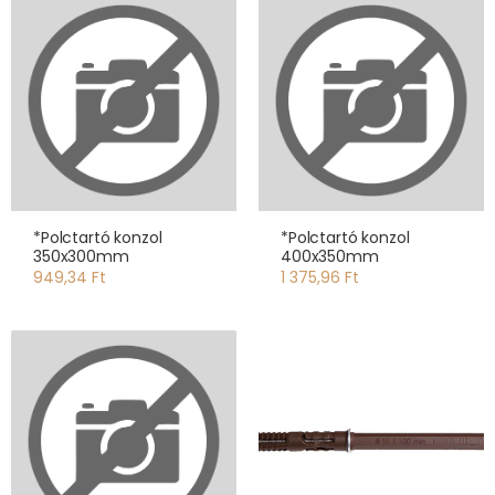
*Polctartó konzol
*Polctartó konzol
350x300mm
400x350mm
949,34 Ft
1 375,96 Ft