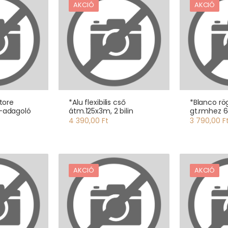
AKCIÓ
AKCIÓ
tore
*Alu flexibilis cső
*Blanco rö
-adagoló
átm.125x3m, 2 bilin
gt.rmhez 
4 390,00 Ft
3 790,00 F
AKCIÓ
AKCIÓ