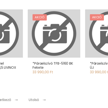
AKCIÓ
AKCIÓ
nel
*Páraelszívó TFB-5160 BK
*Páraelszí
,5 LIVINOX
Fekete
ÚJ
33 990,00 Ft
33 990,00 
etkező
Utolsó