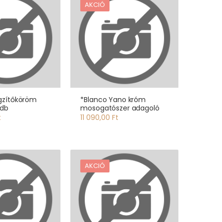
AKCIÓ
gzítőköröm
*Blanco Yano króm
6db
mosogatószer adagoló
t
11 090,00 Ft
AKCIÓ