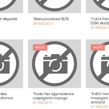
 lábpedál
*Blancorondosol 18/10
*CATA Pára
5260 aluLE
38 900,00 Ft
41 990,00 
AKCIÓ
AKCIÓ
álas
*Evido Flex egymedence
*EVIDO Ho
szifonna
csepegtető mosoga
mosogató
antracid
13 790,00 Ft
47 900,00 