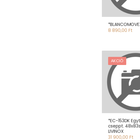
*BLANCOMOVEX
8 890,00 Ft
AKCIÓ
*EC-153DK Egyt
cseppt. 48x83
LIVINOX
31 900,00 Ft