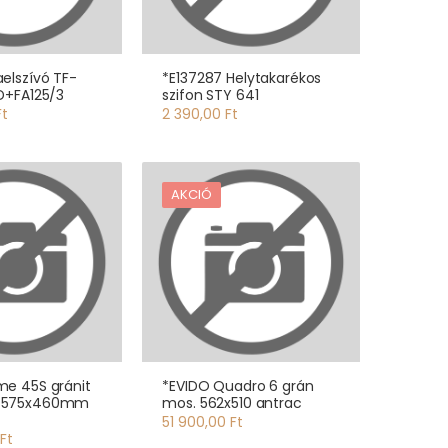
elszívó TF-
*E137287 Helytakarékos
D+FA125/3
szifon STY 641
Ft
2 390,00 Ft
AKCIÓ
me 45S gránit
*EVIDO Quadro 6 grán
 575x460mm
mos. 562x510 antrac
51 900,00 Ft
Ft