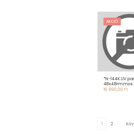
AKCIÓ
*N-144K LIV pa
48x48rm.mos.1
16 890,00 Ft
1
2
Köv