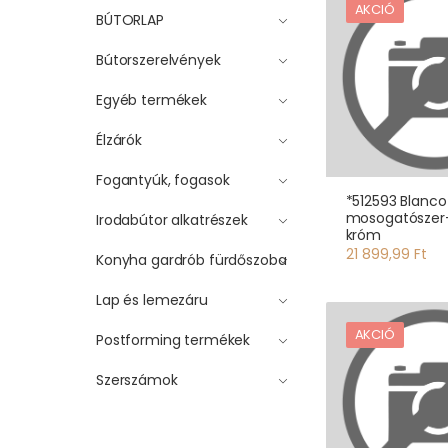
AKCIÓ
BÚTORLAP
Bútorszerelvények
Egyéb termékek
Élzárók
Fogantyúk, fogasok
*512593 Blanco
mosogatószer
Irodabútor alkatrészek
króm
21 899,99 Ft
Konyha gardrób fürdőszoba
Lap és lemezáru
AKCIÓ
Postforming termékek
Szerszámok