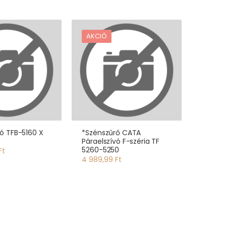
AKCIÓ
vó TFB-5160 X
*Szénszűrő CATA
Páraelszívó F-széria TF
5260-5250
Ft
4 989,99 Ft