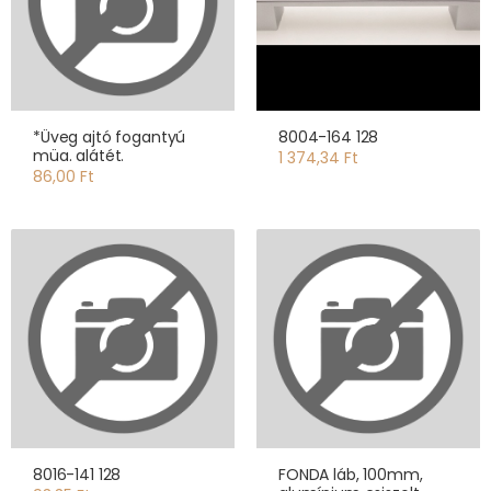
*Üveg ajtó fogantyú
8004-164 128
müa. alátét.
1 374,34 Ft
86,00 Ft
8016-141 128
FONDA láb, 100mm,