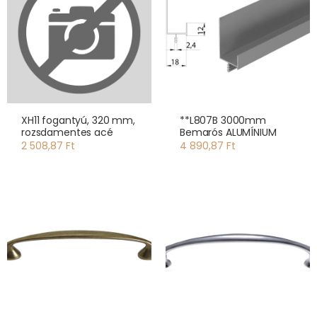
XH11 fogantyú, 320 mm,
**L807B 3000mm
rozsdamentes acé
Bemarós ALUMÍNIUM
2 508,87 Ft
4 890,87 Ft