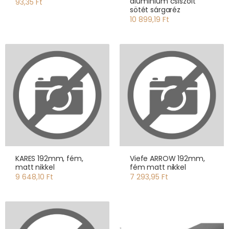
alumínium csiszolt
93,35 Ft
sötét sárgaréz
10 899,19 Ft
KARES 192mm, fém,
Viefe ARROW 192mm,
matt nikkel
fém matt nikkel
9 648,10 Ft
7 293,95 Ft