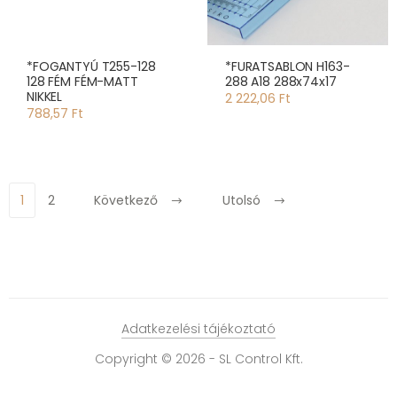
*FOGANTYÚ T255-128
*FURATSABLON H163-
128 FÉM FÉM-MATT
288 A18 288x74x17
NIKKEL
2 222,06 Ft
788,57 Ft
1
2
Következő
Utolsó
Adatkezelési tájékoztató
Copyright © 2026 - SL Control Kft.