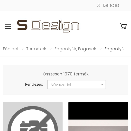
Belépés
Toggle mobile menu
Főoldal
Termékek
Fogantyúk, Fogasok
Fogantyú
Összesen 1970 termék
Rendezés: