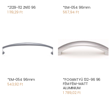
*2129-112 ZN10 96
*EM-054 96mm
1 119,29 Ft
567,94 Ft
*EM-054 96mm
*FOGANTYÚ 132-96 96
FÉM FÉM-MATT
543,92 Ft
ALUMINIUM
1 789,02 Ft