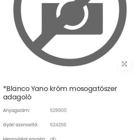
*Blanco Yano króm mosogatószer
adagoló
Anyagszám:
528900
Gyári azonosító:
524256
Mennyiségi egység:
db