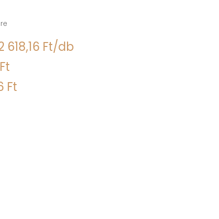
re
 618,16 Ft/db
Ft
6 Ft