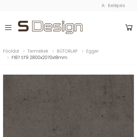
Belépés
Toggle mobile menu
Főoldal
Termékek
BÚTORLAP
Egger
F187 ST9 2800x2070x18mm