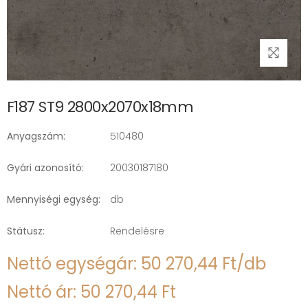
F187 ST9 2800x2070x18mm
Anyagszám:
510480
Gyári azonosító:
20030187180
Mennyiségi egység:
db
Státusz:
Rendelésre
Nettó egységár: 50 270,44 Ft/db
Nettó ár: 50 270,44 Ft